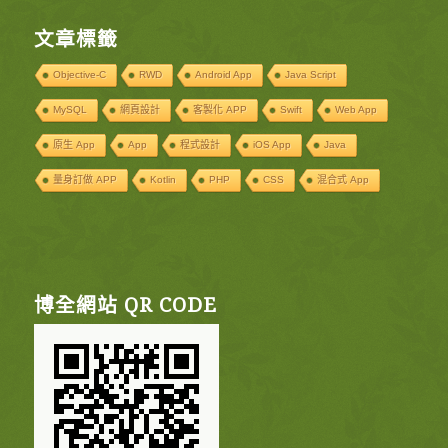
文章標籤
Objective-C
RWD
Android App
Java Script
MySQL
網頁設計
客製化 APP
Swift
Web App
原生 App
App
程式設計
iOS App
Java
量身訂做 APP
Kotlin
PHP
CSS
混合式 App
博全網站 QR CODE