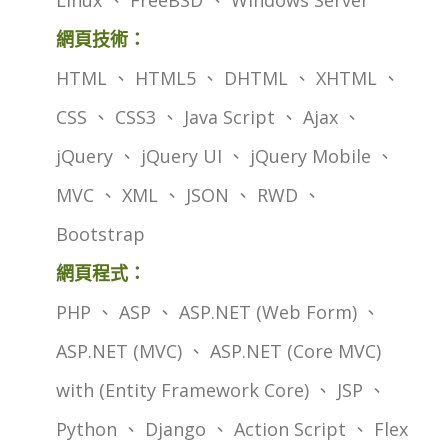
網頁技術：
HTML 、 HTML5 、 DHTML 、 XHTML 、
CSS 、 CSS3 、 Java Script 、 Ajax 、
jQuery 、 jQuery UI 、 jQuery Mobile 、
MVC 、 XML 、 JSON 、 RWD 、
Bootstrap
網頁程式：
PHP 、 ASP 、 ASP.NET (Web Form) 、
ASP.NET (MVC) 、 ASP.NET (Core MVC)
with (Entity Framework Core) 、 JSP 、
Python 、 Django 、 Action Script 、 Flex