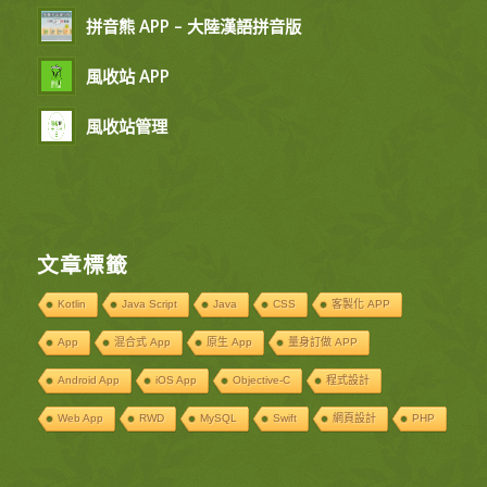
拼音熊 APP – 大陸漢語拼音版
風收站 APP
風收站管理
文章標籤
Kotlin
Java Script
Java
CSS
客製化 APP
App
混合式 App
原生 App
量身訂做 APP
Android App
iOS App
Objective-C
程式設計
Web App
RWD
MySQL
Swift
網頁設計
PHP