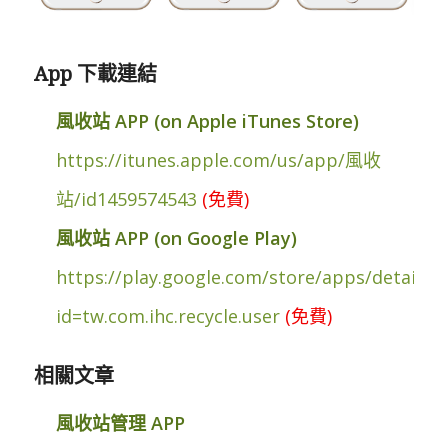
App 下載連結
風收站 APP (on Apple iTunes Store)
https://itunes.apple.com/us/app/風收
站/id1459574543
(免費)
風收站 APP (on Google Play)
https://play.google.com/store/apps/details?
id=tw.com.ihc.recycle.user
(免費)
相關文章
風收站管理 APP