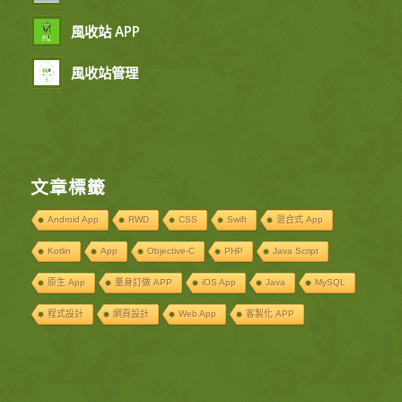
風收站 APP
風收站管理
文章標籤
Android App
RWD
CSS
Swift
混合式 App
Kotlin
App
Objective-C
PHP
Java Script
原生 App
量身訂做 APP
iOS App
Java
MySQL
程式設計
網頁設計
Web App
客製化 APP