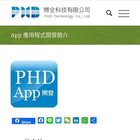
App 應用程式開發簡介
Facebook
Line
Twitter
WeChat
LinkedIn
WhatsApp
Share
Share