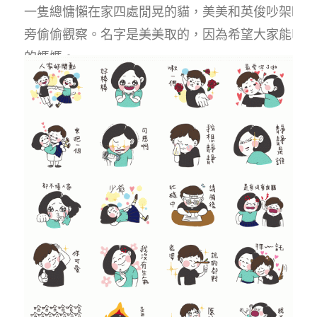
一隻總慵懶在家四處閒晃的貓，美美和英俊吵架時常
旁偷偷觀察。名字是美美取的，因為希望大家能叫她
的媽媽。