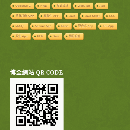
Objective-C
RWD
程式設計
Web App
App
量身訂做 APP
客製化 APP
Java
Java Script
CSS
MySQL
Android App
Kotlin
混合式 App
iOS App
原生 App
PHP
Swift
網頁設計
博全網站 QR CODE