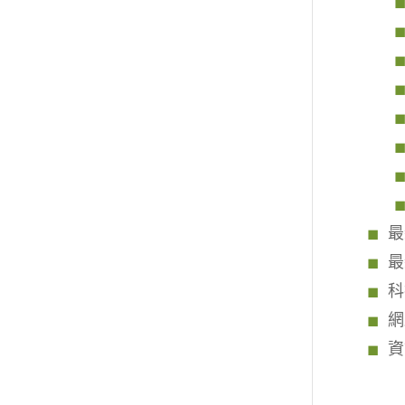
最
最
科
網
資