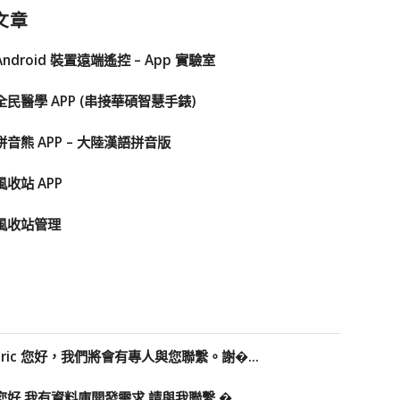
文章
Android 裝置遠端遙控 – App 實驗室
全民醫學 APP (串接華碩智慧手錶)
拼音熊 APP – 大陸漢語拼音版
風收站 APP
風收站管理
Eric 您好，我們將會有專人與您聯繫。謝�...
您好 我有資料庫開發需求 請與我聯繫 �...