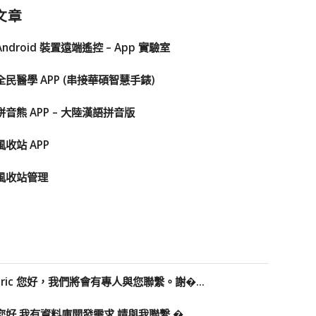
文章
Android 裝置遠端遙控 – App 實驗室
全民醫學 APP (串接華碩智慧手錶)
拼音熊 APP – 大陸漢語拼音版
風收站 APP
風收站管理
Eric 您好，我們將會有專人與您聯繫。謝�...
您好 我有資料庫開發需求 請與我聯繫 �...