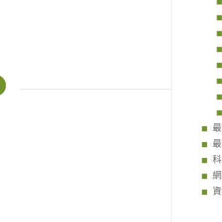
最
最
科
網
資