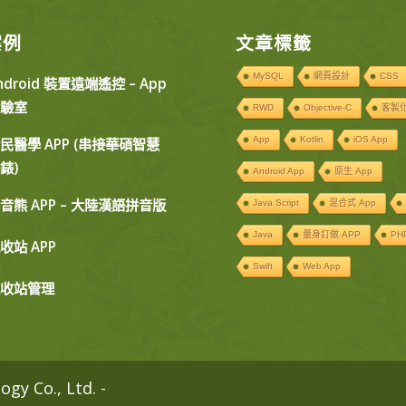
案例
文章標籤
MySQL
網頁設計
CSS
ndroid 裝置遠端遙控 – App
驗室
RWD
Objective-C
客製化
App
Kotlin
iOS App
民醫學 APP (串接華碩智慧
錶)
Android App
原生 App
音熊 APP – 大陸漢語拼音版
Java Script
混合式 App
Java
量身訂做 APP
PH
收站 APP
Swift
Web App
收站管理
 Co., Ltd.
-