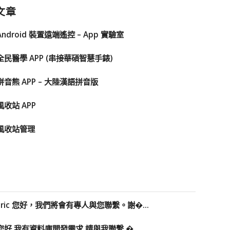
文章
Android 裝置遠端遙控 – App 實驗室
全民醫學 APP (串接華碩智慧手錶)
拼音熊 APP – 大陸漢語拼音版
風收站 APP
風收站管理
Eric 您好，我們將會有專人與您聯繫。謝�...
您好 我有資料庫開發需求 請與我聯繫 �...