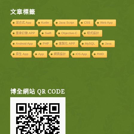
文章標籤
混合式 App
Kotlin
Java Script
CSS
Web App
量身訂做 APP
Swift
Objective-C
程式設計
Android App
PHP
客製化 APP
MySQL
Java
原生 App
App
網頁設計
iOS App
RWD
博全網站 QR CODE