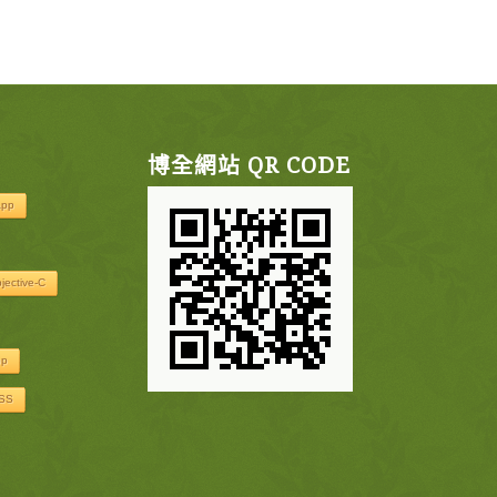
博全網站 QR CODE
pp
jective-C
pp
SS