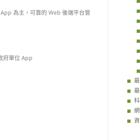
pp 為主，可靠的 Web 後端平台管
。
政府單位 App
最
最
科
網
資