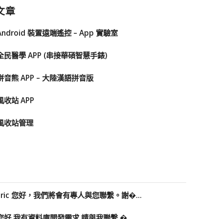
文章
Android 裝置遠端遙控 – App 實驗室
全民醫學 APP (串接華碩智慧手錶)
拼音熊 APP – 大陸漢語拼音版
風收站 APP
風收站管理
Eric 您好，我們將會有專人與您聯繫。謝�...
您好 我有資料庫開發需求 請與我聯繫 �...