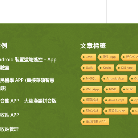
案例
文章標籤
Java
原生 App
混合式 A
ndroid 裝置遠端遙控 – App
驗室
Swift
Kotlin
iOS App
MySQL
Android App
Ob
民醫學 APP (串接華碩智慧
錶)
Web App
RWD
PHP
音熊 APP – 大陸漢語拼音版
網頁設計
Java Script
A
程式設計
客製化 APP
C
收站 APP
量身訂做 APP
收站管理