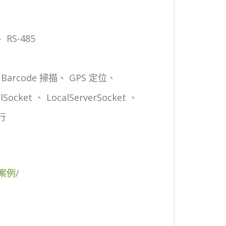
、 RS-485
 Barcode 掃描、 GPS 定位、
cket 、 LocalServerSocket 、
行
-案例/