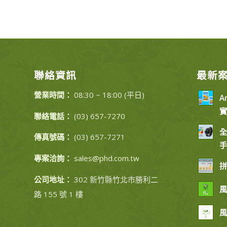
聯絡資訊
最新
營業時間：
08:30 ~ 18:00 (平日)
A
實
聯絡電話：
(03) 657-7270
全
傳真號碼：
(03) 657-7271
手
專案洽詢：
sales@phd.com.tw
拼
公司地址：
302 新竹縣竹北市勝利二
風
路 155 號 1 樓
風