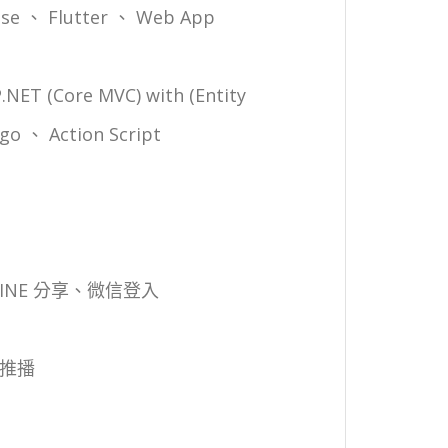
ipse 、 Flutter 、 Web App
NET (Core MVC) with (Entity
go 、 Action Script
 LINE 分享、微信登入
器推播