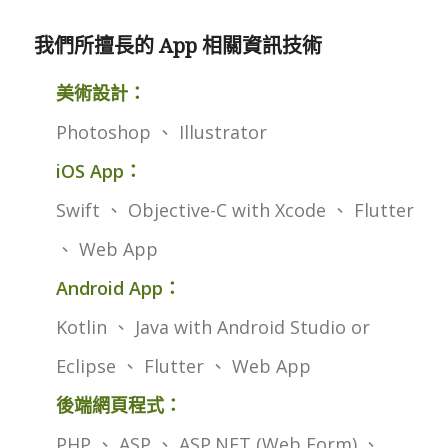
我們所擅長的 App 相關資訊技術
美術設計：
Photoshop 、 Illustrator
iOS App：
Swift 、 Objective-C with Xcode 、 Flutter
、 Web App
Android App：
Kotlin 、 Java with Android Studio or
Eclipse 、 Flutter 、 Web App
後端網頁程式：
PHP 、 ASP 、 ASP.NET (Web Form) 、