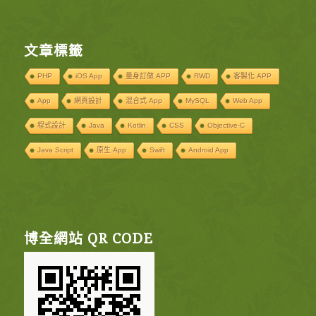
文章標籤
PHP
iOS App
量身訂做 APP
RWD
客製化 APP
App
網頁設計
混合式 App
MySQL
Web App
程式設計
Java
Kotlin
CSS
Objective-C
Java Script
原生 App
Swift
Android App
博全網站 QR CODE