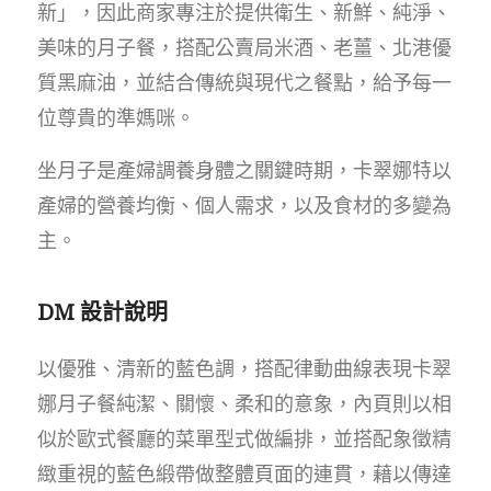
新」，因此商家專注於提供衛生、新鮮、純淨、
美味的月子餐，搭配公賣局米酒、老薑、北港優
質黑麻油，並結合傳統與現代之餐點，給予每一
位尊貴的準媽咪。
坐月子是產婦調養身體之關鍵時期，卡翠娜特以
產婦的營養均衡、個人需求，以及食材的多變為
主。
DM 設計說明
以優雅、清新的藍色調，搭配律動曲線表現卡翠
娜月子餐純潔、關懷、柔和的意象，內頁則以相
似於歐式餐廳的菜單型式做編排，並搭配象徵精
緻重視的藍色緞帶做整體頁面的連貫，藉以傳達