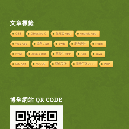
文章標籤
CSS
Objective-C
混合式 App
Android App
Web App
原生 App
Swift
網頁設計
Kotlin
RWD
Java Script
客製化 APP
App
Java
iOS App
MySQL
程式設計
量身訂做 APP
PHP
博全網站 QR CODE