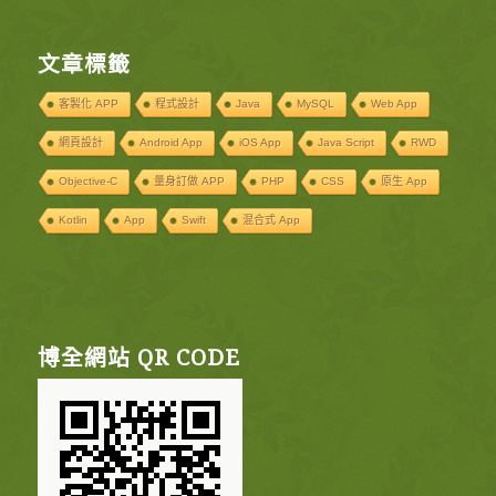
文章標籤
客製化 APP
程式設計
Java
MySQL
Web App
網頁設計
Android App
iOS App
Java Script
RWD
Objective-C
量身訂做 APP
PHP
CSS
原生 App
Kotlin
App
Swift
混合式 App
博全網站 QR CODE