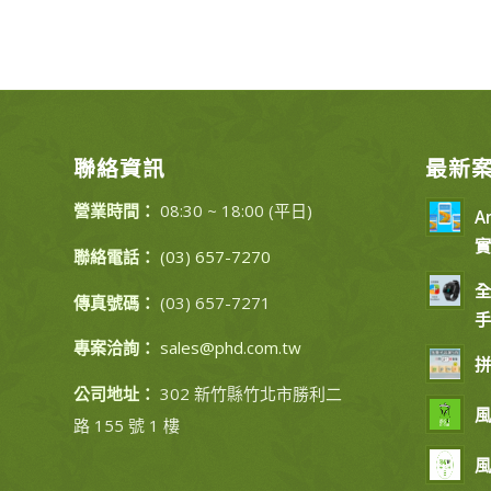
聯絡資訊
最新
營業時間：
08:30 ~ 18:00 (平日)
A
實
聯絡電話：
(03) 657-7270
全
傳真號碼：
(03) 657-7271
手
專案洽詢：
sales@phd.com.tw
拼
公司地址：
302 新竹縣竹北市勝利二
風
路 155 號 1 樓
風