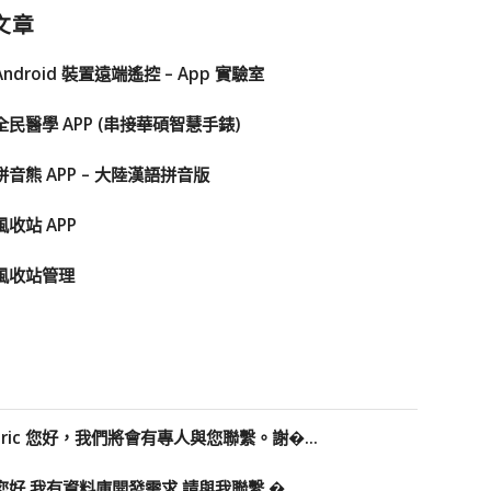
文章
Android 裝置遠端遙控 – App 實驗室
全民醫學 APP (串接華碩智慧手錶)
拼音熊 APP – 大陸漢語拼音版
風收站 APP
風收站管理
Eric 您好，我們將會有專人與您聯繫。謝�...
您好 我有資料庫開發需求 請與我聯繫 �...