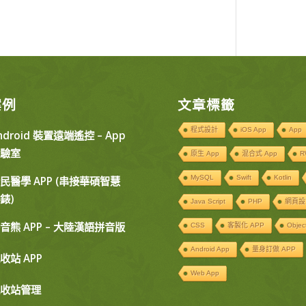
案例
文章標籤
程式設計
iOS App
App
ndroid 裝置遠端遙控 – App
驗室
原生 App
混合式 App
R
MySQL
Swift
Kotlin
民醫學 APP (串接華碩智慧
錶)
Java Script
PHP
網頁設
音熊 APP – 大陸漢語拼音版
CSS
客製化 APP
Objec
Android App
量身訂做 APP
收站 APP
Web App
收站管理