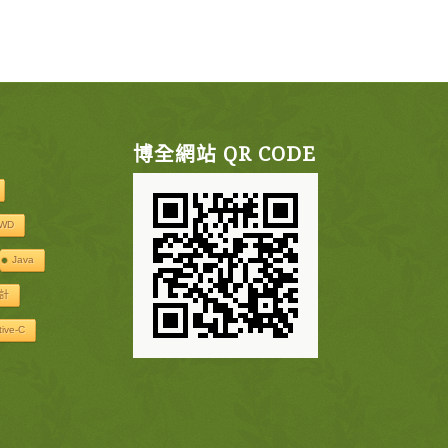
博全網站 QR CODE
WD
Java
計
tive-C