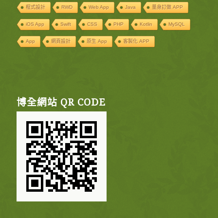
程式設計
RWD
Web App
Java
量身訂做 APP
iOS App
Swift
CSS
PHP
Kotlin
MySQL
App
網頁設計
原生 App
客製化 APP
博全網站 QR CODE