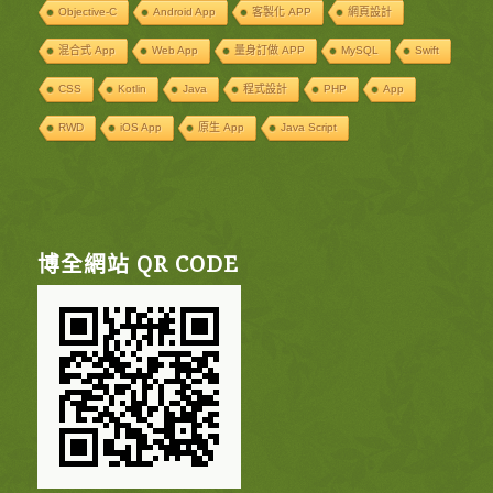
Objective-C
Android App
客製化 APP
網頁設計
混合式 App
Web App
量身訂做 APP
MySQL
Swift
CSS
Kotlin
Java
程式設計
PHP
App
RWD
iOS App
原生 App
Java Script
博全網站 QR CODE