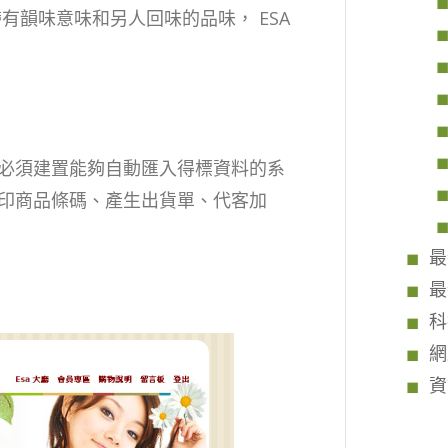
帶有韻味意味和另人回味的品味， ESA
必須建置能夠自動匯入得標資料的系
印商品條碼、產生出貨單、代客加
最
最
科
網
資