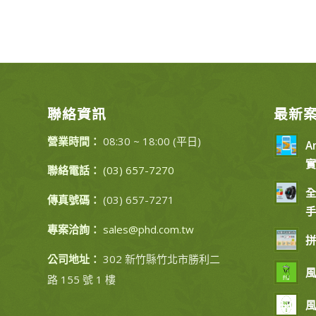
聯絡資訊
最新
營業時間：
08:30 ~ 18:00 (平日)
A
實
聯絡電話：
(03) 657-7270
全
傳真號碼：
(03) 657-7271
手
專案洽詢：
sales@phd.com.tw
拼
公司地址：
302 新竹縣竹北市勝利二
風
路 155 號 1 樓
風