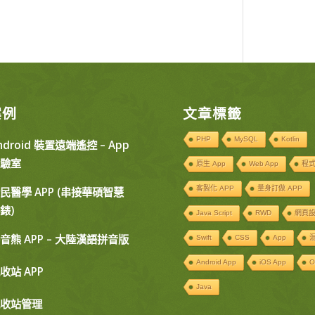
案例
文章標籤
PHP
MySQL
Kotlin
ndroid 裝置遠端遙控 – App
驗室
原生 App
Web App
程
客製化 APP
量身訂做 APP
民醫學 APP (串接華碩智慧
錶)
Java Script
RWD
網頁
音熊 APP – 大陸漢語拼音版
Swift
CSS
App
混
Android App
iOS App
O
收站 APP
Java
收站管理