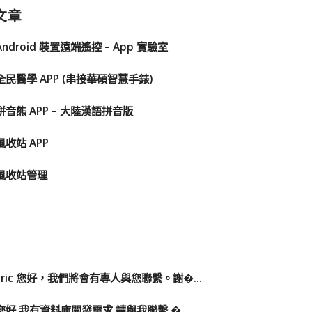
文章
Android 裝置遠端遙控 – App 實驗室
全民醫學 APP (串接華碩智慧手錶)
拼音熊 APP – 大陸漢語拼音版
風收站 APP
風收站管理
Eric 您好，我們將會有專人與您聯繫。謝�...
您好 我有資料庫開發需求 請與我聯繫 �...