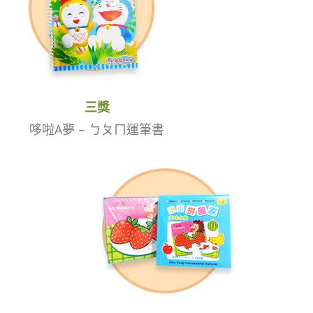
三獎
哆啦A夢 – ㄅㄆㄇ運筆書