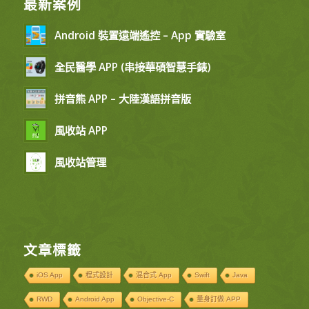
最新案例
Android 裝置遠端遙控 – App 實驗室
全民醫學 APP (串接華碩智慧手錶)
拼音熊 APP – 大陸漢語拼音版
風收站 APP
風收站管理
文章標籤
iOS App
程式設計
混合式 App
Swift
Java
RWD
Android App
Objective-C
量身訂做 APP