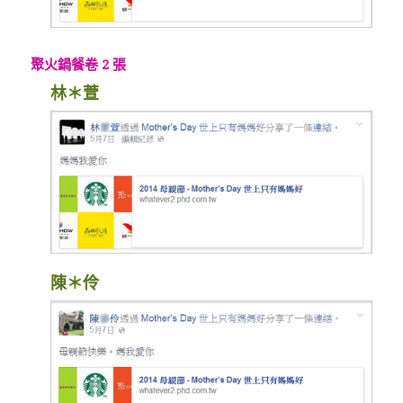
聚火鍋餐卷 2 張
林＊萱
陳＊伶