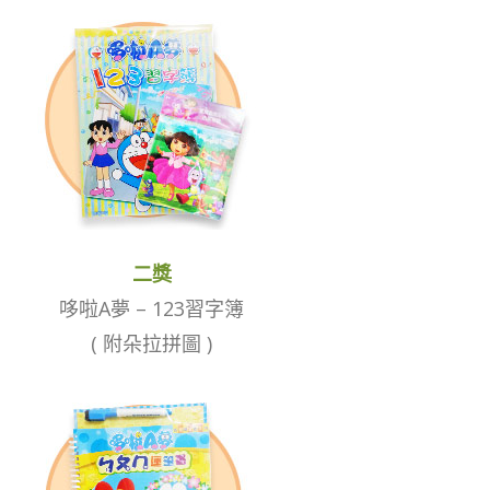
二獎
哆啦A夢 – 123習字簿
( 附朵拉拼圖 )