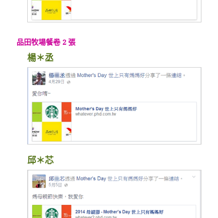
品田牧場餐卷 2 張
楊＊丞
邱＊芯