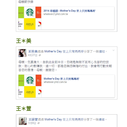
王＊美
王＊萱