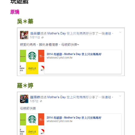
玩遊戲
原燒
吳＊蓁
羅＊婷