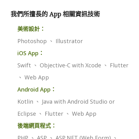
我們所擅長的 App 相關資訊技術
美術設計：
Photoshop 、 Illustrator
iOS App：
Swift 、 Objective-C with Xcode 、 Flutter
、 Web App
Android App：
Kotlin 、 Java with Android Studio or
Eclipse 、 Flutter 、 Web App
後端網頁程式：
PHP 、 ASP 、 ASP.NET (Web Form) 、