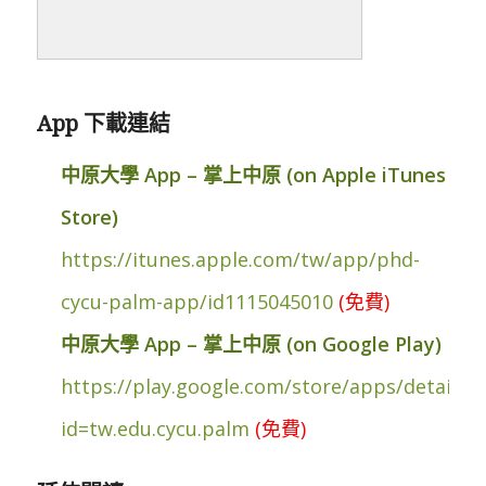
App 下載連結
中原大學 App – 掌上中原 (on Apple iTunes
Store)
https://itunes.apple.com/tw/app/phd-
cycu-palm-app/id1115045010
(免費)
中原大學 App – 掌上中原 (on Google Play)
https://play.google.com/store/apps/details?
id=tw.edu.cycu.palm
(免費)