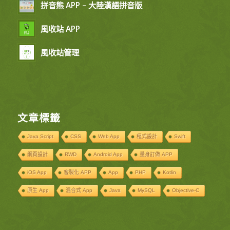
拼音熊 APP – 大陸漢語拼音版
風收站 APP
風收站管理
文章標籤
Java Script
CSS
Web App
程式設計
Swift
網頁設計
RWD
Android App
量身訂做 APP
iOS App
客製化 APP
App
PHP
Kotlin
原生 App
混合式 App
Java
MySQL
Objective-C