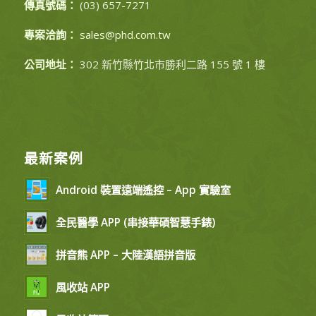
傳真號碼：
(03) 657-7271
專案洽詢：
sales@phd.com.tw
公司地址：
302 新竹縣竹北市勝利二路 155 號 1 樓
最新案例
Android 裝置遠端遙控 – App 實驗室
全民醫學 APP (串接華碩智慧手錶)
拼音熊 APP – 大陸漢語拼音版
風收站 APP