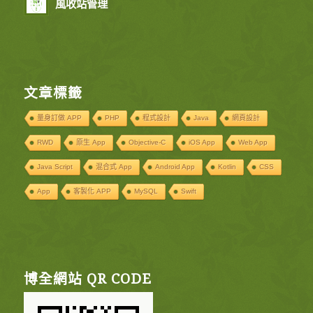
風收站管理
文章標籤
量身訂做 APP
PHP
程式設計
Java
網頁設計
RWD
原生 App
Objective-C
iOS App
Web App
Java Script
混合式 App
Android App
Kotlin
CSS
App
客製化 APP
MySQL
Swift
博全網站 QR CODE