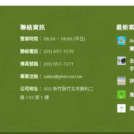
聯絡資訊
最新
營業時間：
08:30 ~ 18:00 (平日)
A
實
聯絡電話：
(03) 657-7270
全
傳真號碼：
(03) 657-7271
手
專案洽詢：
sales@phd.com.tw
拼
公司地址：
302 新竹縣竹北市勝利二
風
路 155 號 1 樓
風