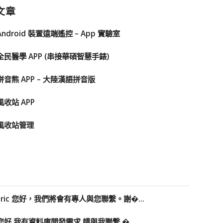
文章
Android 裝置遠端遙控 – App 實驗室
全民醫學 APP (串接華碩智慧手錶)
拼音熊 APP – 大陸漢語拼音版
風收站 APP
風收站管理
Eric 您好，我們將會有專人與您聯繫。謝�...
您好 我有資料庫開發需求 請與我聯繫 �...