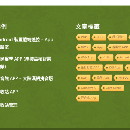
案例
文章標籤
PHP
CSS
程式設計
ndroid 裝置遠端遙控 – App
驗室
RWD
App
客製化 APP
Web App
Kotlin
Androi
民醫學 APP (串接華碩智慧
錶)
量身訂做 APP
iOS App
音熊 APP – 大陸漢語拼音版
Swift
原生 App
MySQL
Objective-C
Java Script
收站 APP
混合式 App
收站管理