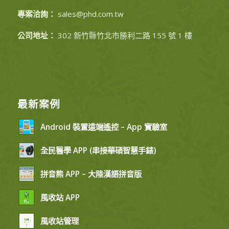
專案洽詢：
sales@phd.com.tw
公司地址：
302 新竹縣竹北市勝利二路 155 號 1 樓
最新案例
Android 裝置遠端遙控 – App 實驗室
全民醫學 APP (串接華碩智慧手錶)
拼音熊 APP – 大陸漢語拼音版
風收站 APP
風收站管理