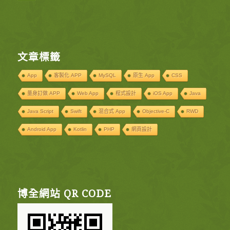
文章標籤
App
客製化 APP
MySQL
原生 App
CSS
量身訂做 APP
Web App
程式設計
iOS App
Java
Java Script
Swift
混合式 App
Objective-C
RWD
Android App
Kotlin
PHP
網頁設計
博全網站 QR CODE