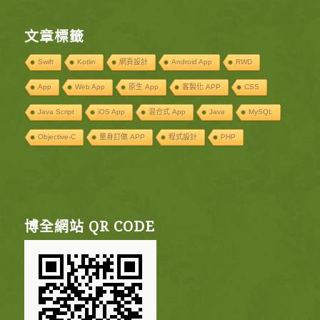
文章標籤
Swift
Kotlin
網頁設計
Android App
RWD
App
Web App
原生 App
客製化 APP
CSS
Java Script
iOS App
混合式 App
Java
MySQL
Objective-C
量身訂做 APP
程式設計
PHP
博全網站 QR CODE