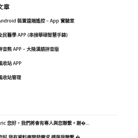
文章
Android 裝置遠端遙控 – App 實驗室
全民醫學 APP (串接華碩智慧手錶)
拼音熊 APP – 大陸漢語拼音版
風收站 APP
風收站管理
Eric 您好，我們將會有專人與您聯繫。謝�...
您好 我有資料庫開發需求 請與我聯繫 �...