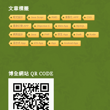
文章標籤
程式設計
Java Script
RWD
客製化 APP
CSS
量身訂做 APP
Objective-C
Web App
MySQL
網頁設計
Java
PHP
原生 App
Swift
Kotlin
混合式 App
iOS App
App
Android App
博全網站 QR CODE