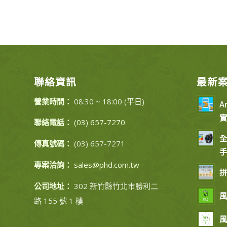
聯絡資訊
最新
營業時間：
08:30 ~ 18:00 (平日)
A
實
聯絡電話：
(03) 657-7270
全
傳真號碼：
(03) 657-7271
手
專案洽詢：
sales@phd.com.tw
拼
公司地址：
302 新竹縣竹北市勝利二
風
路 155 號 1 樓
風