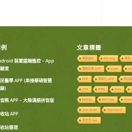
案例
文章標籤
網頁設計
iOS App
原生 
ndroid 裝置遠端遙控 – App
驗室
量身訂做 APP
Kotlin
Ap
PHP
客製化 APP
程式
民醫學 APP (串接華碩智慧
錶)
CSS
RWD
Java
音熊 APP – 大陸漢語拼音版
MySQL
Web App
Andro
Java Script
Objective-C
收站 APP
混合式 App
收站管理