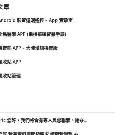
文章
Android 裝置遠端遙控 – App 實驗室
全民醫學 APP (串接華碩智慧手錶)
拼音熊 APP – 大陸漢語拼音版
風收站 APP
風收站管理
Eric 您好，我們將會有專人與您聯繫。謝�...
您好 我有資料庫開發需求 請與我聯繫 �...