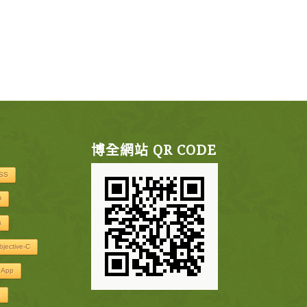
博全網站 QR CODE
SS
D
a
bjective-C
 App
p