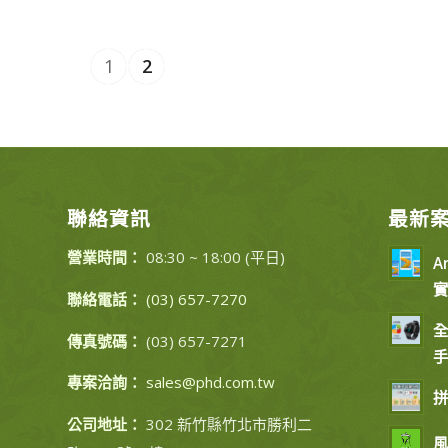
1
2
聯絡資訊
最新
營業時間：
08:30 ~ 18:00 (平日)
A
實
聯絡電話：
(03) 657-7270
全
傳真號碼：
(03) 657-7271
手
專案洽詢：
sales@phd.com.tw
拼
公司地址：
302 新竹縣竹北市勝利二
風