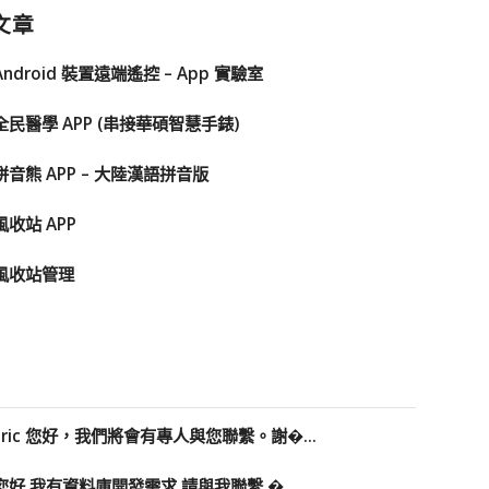
文章
Android 裝置遠端遙控 – App 實驗室
全民醫學 APP (串接華碩智慧手錶)
拼音熊 APP – 大陸漢語拼音版
風收站 APP
風收站管理
Eric 您好，我們將會有專人與您聯繫。謝�...
您好 我有資料庫開發需求 請與我聯繫 �...