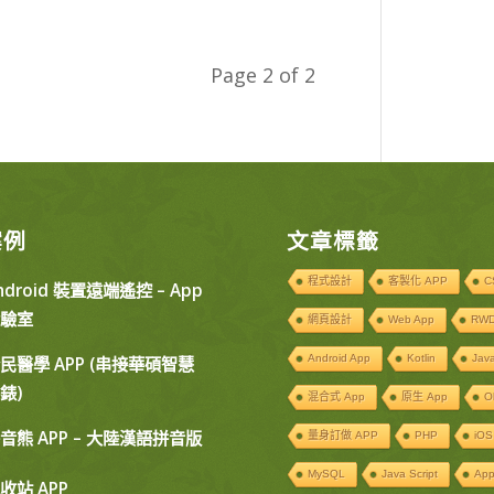
Page 2 of 2
案例
文章標籤
程式設計
客製化 APP
C
ndroid 裝置遠端遙控 – App
驗室
網頁設計
Web App
RW
Android App
Kotlin
Jav
民醫學 APP (串接華碩智慧
錶)
混合式 App
原生 App
O
音熊 APP – 大陸漢語拼音版
量身訂做 APP
PHP
iOS
MySQL
Java Script
Ap
收站 APP