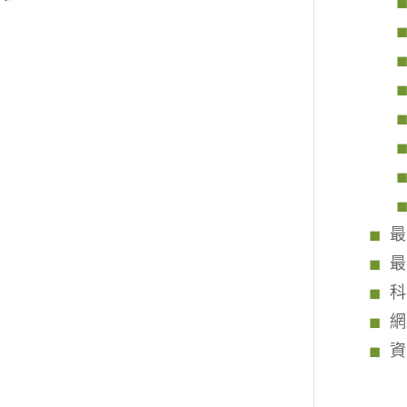
最
最
科
網
資