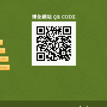
博全網站 QR CODE
S
e-C
 APP
eb App