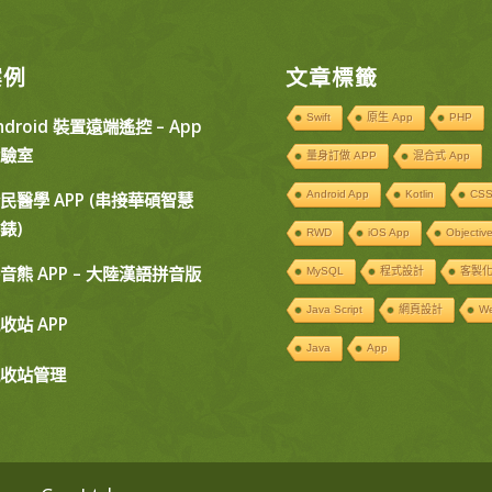
案例
文章標籤
Swift
原生 App
PHP
ndroid 裝置遠端遙控 – App
驗室
量身訂做 APP
混合式 App
Android App
Kotlin
CS
民醫學 APP (串接華碩智慧
錶)
RWD
iOS App
Objectiv
音熊 APP – 大陸漢語拼音版
MySQL
程式設計
客製化
Java Script
網頁設計
W
收站 APP
Java
App
收站管理