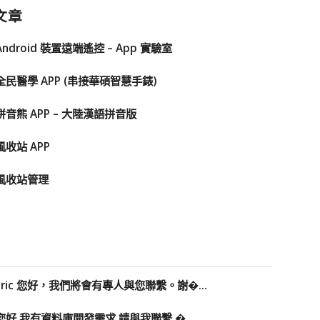
文章
Android 裝置遠端遙控 – App 實驗室
全民醫學 APP (串接華碩智慧手錶)
拼音熊 APP – 大陸漢語拼音版
風收站 APP
風收站管理
Eric 您好，我們將會有專人與您聯繫。謝�...
您好 我有資料庫開發需求 請與我聯繫 �...