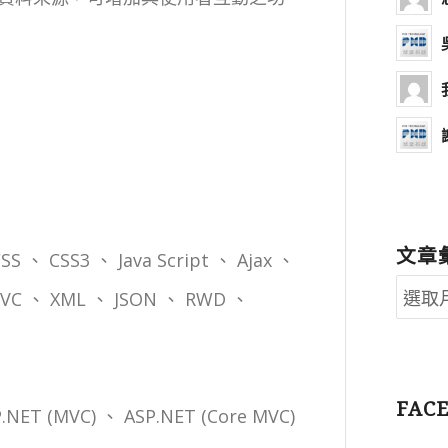
文章
、 CSS3 、 Java Script 、 Ajax 、
 MVC 、 XML 、 JSON 、 RWD 、
FAC
.NET (MVC) 、 ASP.NET (Core MVC)