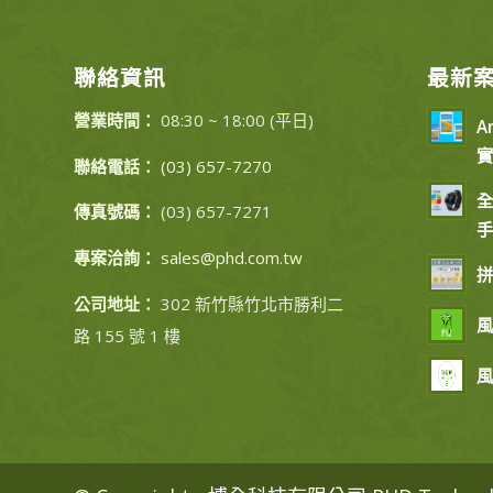
聯絡資訊
最新
營業時間：
08:30 ~ 18:00 (平日)
A
實
聯絡電話：
(03) 657-7270
全
傳真號碼：
(03) 657-7271
手
專案洽詢：
sales@phd.com.tw
拼
公司地址：
302 新竹縣竹北市勝利二
風
路 155 號 1 樓
風