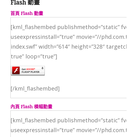
Flash 動畫
首頁 Flash 動畫
[kml_flashembed publishmethod=”static” fversio
useexpressinstall=”true” movie=”//phd.com.tw/fi
index.swf” width=”614″ height=”328″ targetclass
true” loop=”true”]
[/kml_flashembed]
內頁 Flash 橫幅動畫
[kml_flashembed publishmethod=”static” fversio
useexpressinstall=”true” movie=”//phd.com.tw/fi