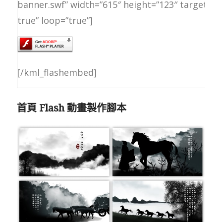
banner.swf” width=”615″ height=”123″ targetclas
true” loop=”true”]
[/kml_flashembed]
首頁 Flash 動畫製作腳本