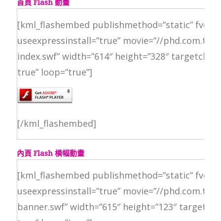
首頁 Flash 動畫
[kml_flashembed publishmethod=”static” fversio
useexpressinstall=”true” movie=”//phd.com.tw/fi
index.swf” width=”614″ height=”328″ targetclass
true” loop=”true”]
[/kml_flashembed]
內頁 Flash 橫幅動畫
[kml_flashembed publishmethod=”static” fversio
useexpressinstall=”true” movie=”//phd.com.tw/fi
banner.swf” width=”615″ height=”123″ targetclas