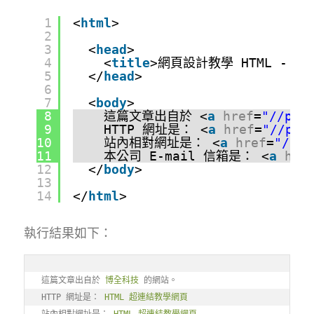
1
<
html
>
2
3
<
head
>
4
<
title
>網頁設計教學 HTML - 其
5
</
head
>
6
7
<
body
>
8
這篇文章出自於 <
a
href
=
"//phd
9
HTTP 網址是： <
a
href
=
"//phd
10
站內相對網址是： <
a
href
=
"/kno
11
本公司 E-mail 信箱是： <
a
hre
12
</
body
>
13
14
</
html
>
執行結果如下：
這篇文章出自於 
博全科技
 的網站。

HTTP 網址是： 
HTML 超連結教學網頁
站內相對網址是： 
HTML 超連結教學網頁