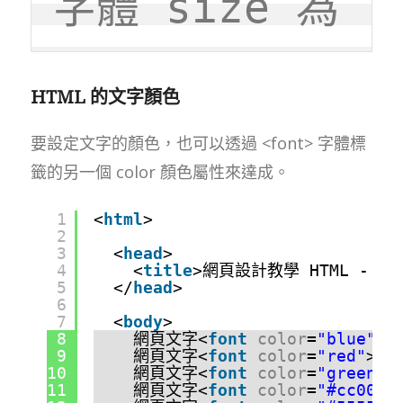
字體 size 為 
HTML 的文字顏色
要設定文字的顏色，也可以透過 <font> 字體標
籤的另一個 color 顏色屬性來達成。
1
<
html
>
2
3
<
head
>
4
<
title
>網頁設計教學 HTML - 文
5
</
head
>
6
7
<
body
>
8
網頁文字<
font
color
=
"blue"
>「
9
網頁文字<
font
color
=
"red"
>「
10
網頁文字<
font
color
=
"green"
>
11
網頁文字<
font
color
=
"#cc0055