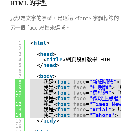
HTML 的字型
要設定文字的字型，是透過 <font> 字體標籤的
另一個 face 屬性來達成。
1
<
html
>
2
3
<
head
>
4
<
title
>網頁設計教學 HTML - 字
5
</
head
>
6
7
<
body
>
8
我是<
font
face
=
"新細明體"
>「新
9
我是<
font
face
=
"細明體"
>「細明
10
我是<
font
face
=
"標楷體"
>「標楷
11
我是<
font
face
=
"微軟正黑體"
>「
12
我是<
font
face
=
"Times New Ro
13
我是<
font
face
=
"Arial"
>「Ari
14
我是<
font
face
=
"Tahoma"
>「Ta
15
</
body
>
16