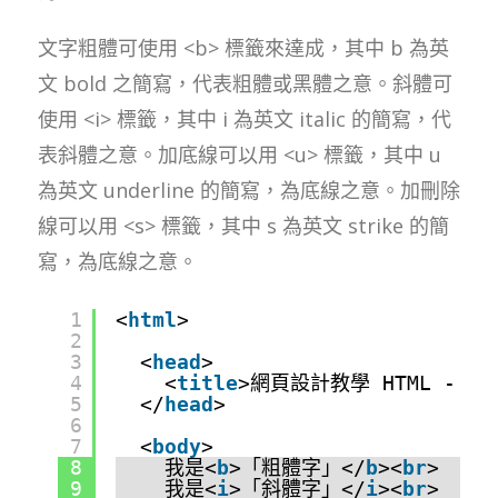
文字粗體可使用 <b> 標籤來達成，其中 b 為英
文 bold 之簡寫，代表粗體或黑體之意。斜體可
使用 <i> 標籤，其中 i 為英文 italic 的簡寫，代
表斜體之意。加底線可以用 <u> 標籤，其中 u
為英文 underline 的簡寫，為底線之意。加刪除
線可以用 <s> 標籤，其中 s 為英文 strike 的簡
寫，為底線之意。
1
<
html
>
2
3
<
head
>
4
<
title
>網頁設計教學 HTML - 
5
</
head
>
6
7
<
body
>
8
我是<
b
>「粗體字」</
b
><
br
>
9
我是<
i
>「斜體字」</
i
><
br
>