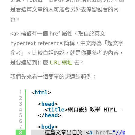
是看這篇文章的人可能會另外去停留觀看的內
容。
<a> 標籤有一個 href 屬性，取自於英文
hypertext reference 簡稱，中文譯為「超文字
參考」。比較白話的說，就是你要參考的內容，
是要連結到什麼
URL 網址
去。
我們先來看一個簡單的超連結範例：
1
<
html
>
2
3
<
head
>
4
<
title
>網頁設計教學 HTML - 加
5
</
head
>
6
7
<
body
>
8
這篇文章出自於 <
a
href
=
"//phd