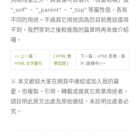
"_self" 、 "_parent" 、 "_top" 等屬性值，各有
不同的用途。不過其它用途因為您目前應該還用
不到，我們等到之後較進階的篇章時再來做介紹
囉。
<< 上一篇：
[ HTML 教
下一篇： HTML 影像、圖
HTML 文字變化
學目錄 ]
片 (建構中) >>
※ 本文歡迎大家在網頁中連結或加入我的最
愛，但複製、引用、轉載或做其它商業用途者，
請註明此原文出處及原始連結，未註明出處者必
究。