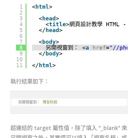
1
<
html
>
2
3
<
head
>
4
<
title
>網頁設計教學 HTML - 
5
</
head
>
6
7
<
body
>
8
另開視窗到： <
a
href
=
"//phd.c
9
</
body
>
10
11
</
html
>
執行結果如下：
另開視窗到： 
博全科技
超連結的 target 屬性值，除了填入 "_blank" 來
另開視窗之外，其實還可以填入「視窗名稱」或