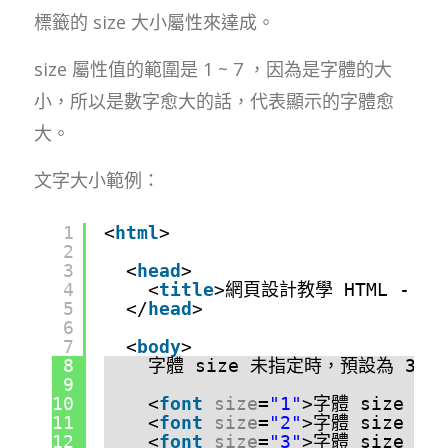
標籤的 size 大小屬性來達成。
size 屬性值的範圍是 1 ~ 7 ，因為是字體的大
小，所以是數字愈大的話，代表顯示的字體愈
大。
文字大小範例：
1
<
html
>
2
3
<
head
>
4
<
title
>網頁設計教學 HTML - 文
5
</
head
>
6
7
<
body
>
8
字體 size 未指定時，預設為 3 的
9
10
<
font
size
=
"1"
>字體 size 為
11
<
font
size
=
"2"
>字體 size 為
12
<
font
size
=
"3"
>字體 size 為