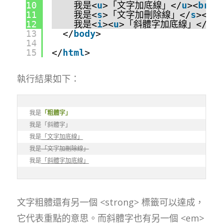
10
我是<
u
>「文字加底線」</
u
><
br
>
11
我是<
s
>「文字加刪除線」</
s
><
br
12
我是<
i
><
u
>「斜體字加底線」</
u
>
13
</
body
>
14
15
</
html
>
執行結果如下：
我是
「粗體字」
我是
「斜體字」
我是
「文字加底線」
我是
「文字加刪除線」
我是
「斜體字加底線」
文字粗體還有另一個 <strong> 標籤可以達成，
它代表重點的意思。而斜體字也有另一個 <em>