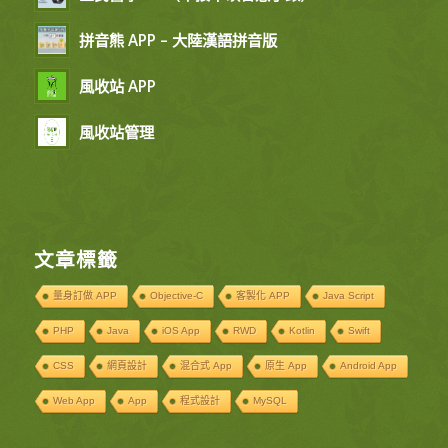
拼音熊 APP – 大陸漢語拼音版
風收站 APP
風收站管理
文章標籤
量身訂做 APP
Objective-C
客製化 APP
Java Script
PHP
Java
iOS App
RWD
Kotlin
Swift
CSS
網頁設計
混合式 App
原生 App
Android App
Web App
App
程式設計
MySQL