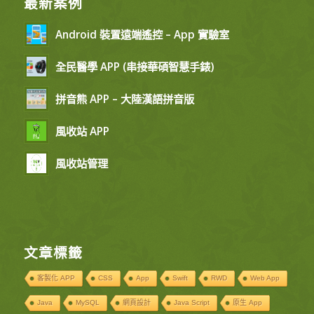
最新案例
Android 裝置遠端遙控 – App 實驗室
全民醫學 APP (串接華碩智慧手錶)
拼音熊 APP – 大陸漢語拼音版
風收站 APP
風收站管理
文章標籤
客製化 APP
CSS
App
Swift
RWD
Web App
Java
MySQL
網頁設計
Java Script
原生 App