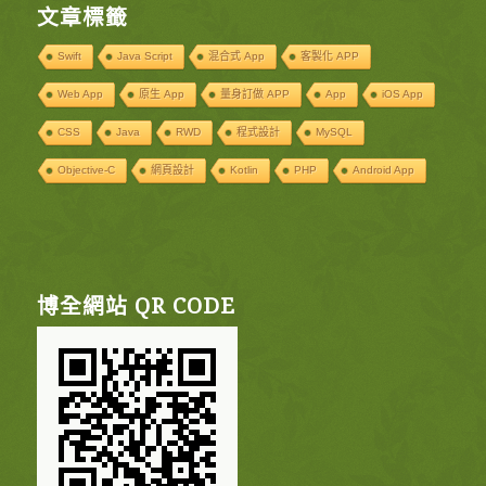
文章標籤
Swift
Java Script
混合式 App
客製化 APP
Web App
原生 App
量身訂做 APP
App
iOS App
CSS
Java
RWD
程式設計
MySQL
Objective-C
網頁設計
Kotlin
PHP
Android App
博全網站 QR CODE