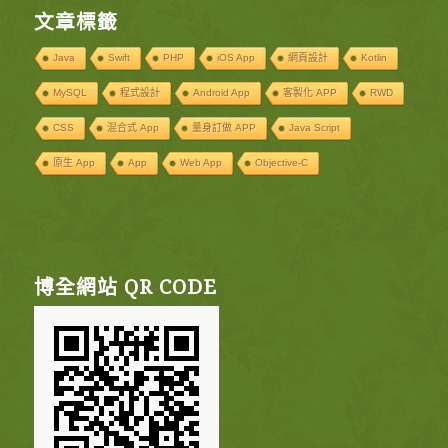
文章標籤
Java
Swift
PHP
iOS App
網頁設計
Kotlin
MySQL
程式設計
Android App
客製化 APP
RWD
CSS
混合式 App
量身訂做 APP
Java Script
原生 App
App
Web App
Objective-C
博全網站 QR CODE