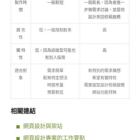
製作時
一般較短
一般較長，因為會進一
間
步做需求討論，並提供
設計來回校稿服務
擴 充
低，一般限制較多
高
性
獨 特
低，因為該版型可能也
高
性
有別人採用
適合對
需求簡單
有特別的需求構想
象
較無特定想法
希望有獨特性
時間考量
需要版型設計校稿服務
預算較低
網站功能特殊
相關連結
網頁設計與架站
網頁設計專案的工作要點