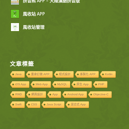
拼音熊 APP – 大陸漢語拼音版
風收站 APP
風收站管理
文章標籤
Java
量身訂做 APP
程式設計
客製化 APP
Kotlin
iOS App
Web App
MySQL
原生 App
PHP
RWD
網頁設計
App
Android App
Objective-C
Swift
CSS
Java Script
混合式 App