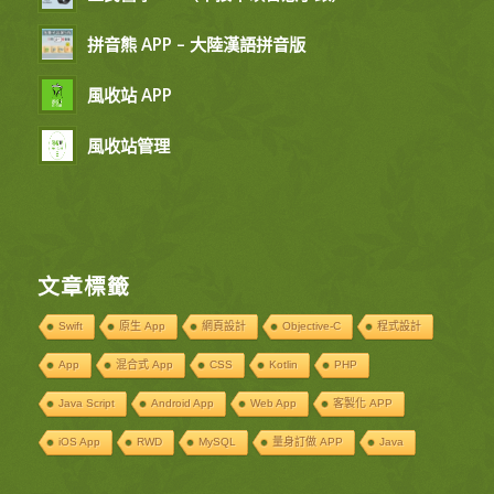
拼音熊 APP – 大陸漢語拼音版
風收站 APP
風收站管理
文章標籤
Swift
原生 App
網頁設計
Objective-C
程式設計
App
混合式 App
CSS
Kotlin
PHP
Java Script
Android App
Web App
客製化 APP
iOS App
RWD
MySQL
量身訂做 APP
Java