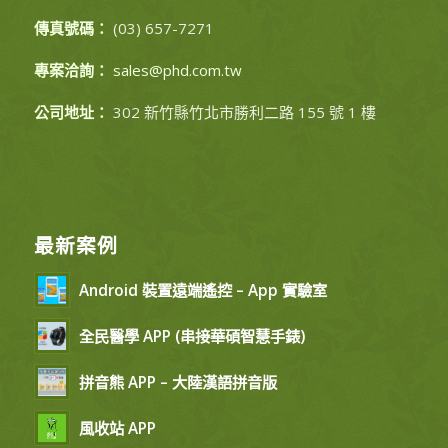
傳真號碼：
(03) 657-7271
專案洽詢：
sales@phd.com.tw
公司地址：
302 新竹縣竹北市勝利二路 155 號 1 樓
最新案例
Android 裝置遠端遙控 – App 實驗室
全民醫學 APP (串接華碩智慧手錶)
拼音熊 APP – 大陸漢語拼音版
風收站 APP