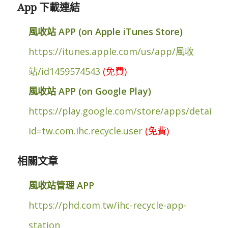
App 下載連結
風收站 APP (on Apple iTunes Store)
https://itunes.apple.com/us/app/風收
站/id1459574543
(免費)
風收站 APP (on Google Play)
https://play.google.com/store/apps/details?
id=tw.com.ihc.recycle.user
(免費)
相關文章
風收站管理 APP
https://phd.com.tw/ihc-recycle-app-
station