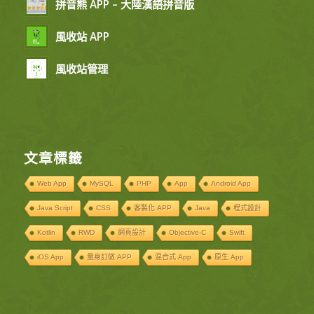
拼音熊 APP – 大陸漢語拼音版
風收站 APP
風收站管理
文章標籤
Web App
MySQL
PHP
App
Android App
Java Script
CSS
客製化 APP
Java
程式設計
Kotlin
RWD
網頁設計
Objective-C
Swift
iOS App
量身訂做 APP
混合式 App
原生 App