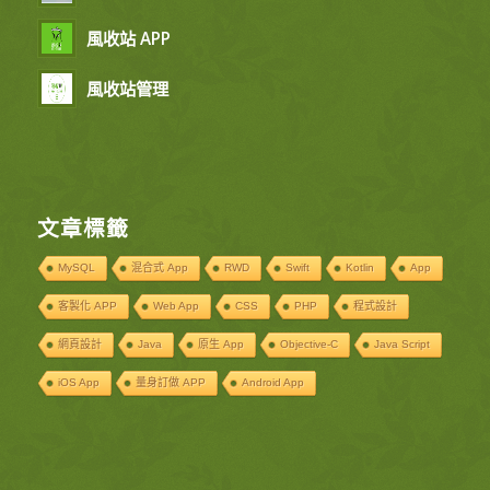
風收站 APP
風收站管理
文章標籤
MySQL
混合式 App
RWD
Swift
Kotlin
App
客製化 APP
Web App
CSS
PHP
程式設計
網頁設計
Java
原生 App
Objective-C
Java Script
iOS App
量身訂做 APP
Android App