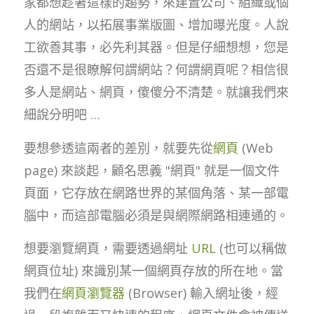
家都想趁著這樣的趨勢，來建置公司、組織或個
人的網站，以拓展事業版圖、增加曝光度。人說
工欲善其事，必先利其器。但是仔細想想，您是
否還不是很瞭解何謂網站？何謂網頁呢？相信很
多人是網站、網頁，傻傻分不清楚。就讓我們來
細說分明吧 …
要想參透這兩者的差別，就要先從
網頁
(Web
page) 來談起，顧名思義 "網頁" 就是一個文件
頁面，它存放在網路世界的某個角落、某一部電
腦中，而這部電腦必須是與網際網路相連通的。
想要瀏覽網頁，需要透過網址
URL
(也可以稱做
網頁位址) 來識別某一個網頁存放的所在地。當
我們在
網頁瀏覽器
(Browser) 輸入網址後，經