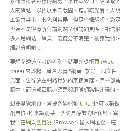
家都想趁著這樣的趨勢，來建置公司、組織或個
人的網站，以拓展事業版圖、增加曝光度。人說
工欲善其事，必先利其器。但是仔細想想，您是
否還不是很瞭解何謂網站？何謂網頁呢？相信很
多人是網站、網頁，傻傻分不清楚。就讓我們來
細說分明吧 …
要想參透這兩者的差別，就要先從
網頁
(Web
page) 來談起，顧名思義 "網頁" 就是一個文件
頁面，它存放在網路世界的某個角落、某一部電
腦中，而這部電腦必須是與網際網路相連通的。
想要瀏覽網頁，需要透過網址
URL
(也可以稱做
網頁位址) 來識別某一個網頁存放的所在地。當
我們在
網頁瀏覽器
(Browser) 輸入網址後，經