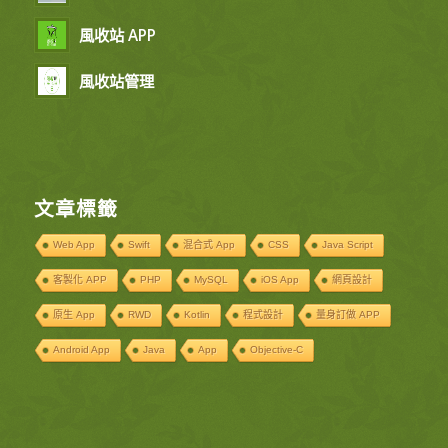
風收站 APP
風收站管理
文章標籤
Web App
Swift
混合式 App
CSS
Java Script
客製化 APP
PHP
MySQL
iOS App
網頁設計
原生 App
RWD
Kotlin
程式設計
量身訂做 APP
Android App
Java
App
Objective-C