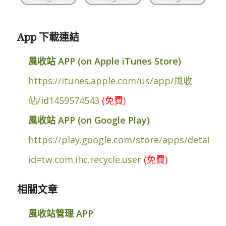
App 下載連結
風收站 APP (on Apple iTunes Store)
https://itunes.apple.com/us/app/風收
站/id1459574543
(免費)
風收站 APP (on Google Play)
https://play.google.com/store/apps/details?
id=tw.com.ihc.recycle.user
(免費)
相關文章
風收站管理 APP