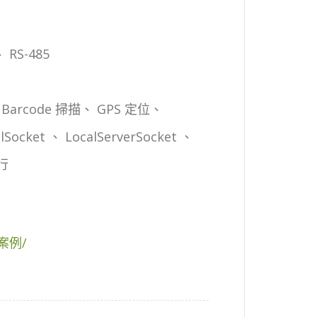
、 RS-485
 Barcode 掃描、 GPS 定位、
cket 、 LocalServerSocket 、
行
-案例/