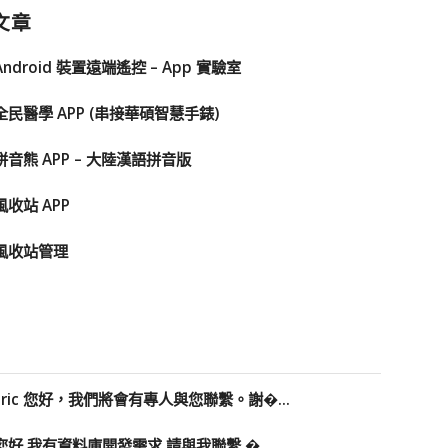
文章
Android 裝置遠端遙控 – App 實驗室
全民醫學 APP (串接華碩智慧手錶)
拼音熊 APP – 大陸漢語拼音版
風收站 APP
風收站管理
Eric 您好，我們將會有專人與您聯繫。謝�...
您好 我有資料庫開發需求 請與我聯繫 �...