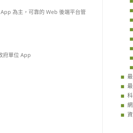
pp 為主，可靠的 Web 後端平台管
。
政府單位 App
最
最
科
網
資