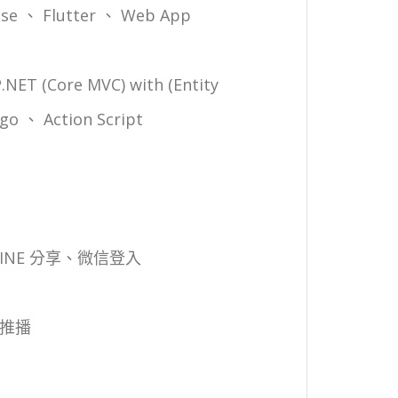
ipse 、 Flutter 、 Web App
NET (Core MVC) with (Entity
go 、 Action Script
 LINE 分享、微信登入
器推播