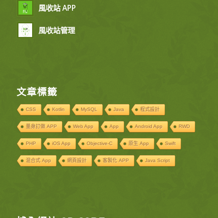
風收站 APP
風收站管理
文章標籤
CSS
Kotlin
MySQL
Java
程式設計
量身訂做 APP
Web App
App
Android App
RWD
PHP
iOS App
Objective-C
原生 App
Swift
混合式 App
網頁設計
客製化 APP
Java Script