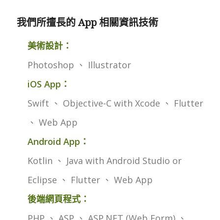
我們所擅長的 App 相關資訊技術
美術設計：
Photoshop 、 Illustrator
iOS App：
Swift 、 Objective-C with Xcode 、 Flutter
、 Web App
Android App：
Kotlin 、 Java with Android Studio or
Eclipse 、 Flutter 、 Web App
後端網頁程式：
PHP 、 ASP 、 ASP.NET (Web Form) 、