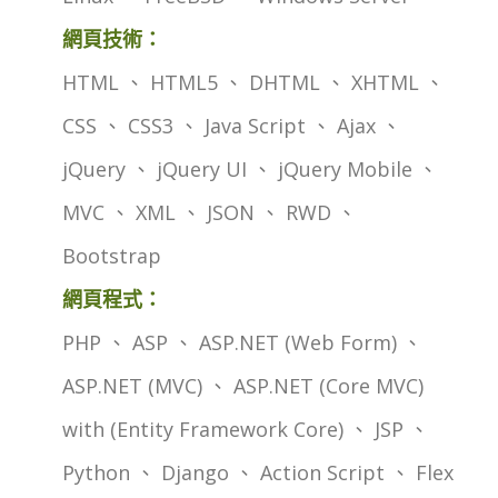
網頁技術：
HTML 、 HTML5 、 DHTML 、 XHTML 、
CSS 、 CSS3 、 Java Script 、 Ajax 、
jQuery 、 jQuery UI 、 jQuery Mobile 、
MVC 、 XML 、 JSON 、 RWD 、
Bootstrap
網頁程式：
PHP 、 ASP 、 ASP.NET (Web Form) 、
ASP.NET (MVC) 、 ASP.NET (Core MVC)
with (Entity Framework Core) 、 JSP 、
Python 、 Django 、 Action Script 、 Flex