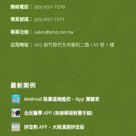
聯絡電話：
(03) 657-7270
傳真號碼：
(03) 657-7271
專案洽詢：
sales@phd.com.tw
公司地址：
302 新竹縣竹北市勝利二路 155 號 1 樓
最新案例
Android 裝置遠端遙控 – App 實驗室
全民醫學 APP (串接華碩智慧手錶)
拼音熊 APP – 大陸漢語拼音版