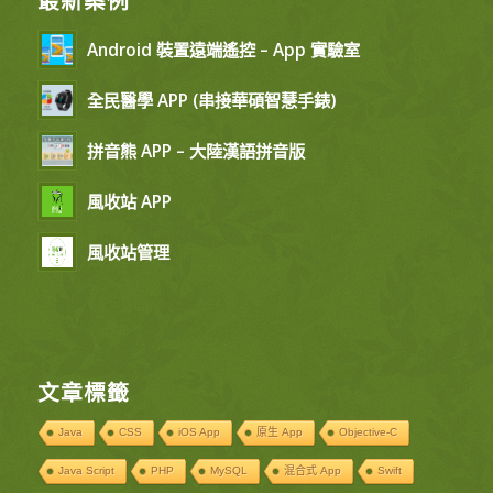
最新案例
Android 裝置遠端遙控 – App 實驗室
全民醫學 APP (串接華碩智慧手錶)
拼音熊 APP – 大陸漢語拼音版
風收站 APP
風收站管理
文章標籤
Java
CSS
iOS App
原生 App
Objective-C
Java Script
PHP
MySQL
混合式 App
Swift