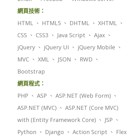
網頁技術：
HTML 、 HTML5 、 DHTML 、 XHTML 、
CSS 、 CSS3 、 Java Script 、 Ajax 、
jQuery 、 jQuery UI 、 jQuery Mobile 、
MVC 、 XML 、 JSON 、 RWD 、
Bootstrap
網頁程式：
PHP 、 ASP 、 ASP.NET (Web Form) 、
ASP.NET (MVC) 、 ASP.NET (Core MVC)
with (Entity Framework Core) 、 JSP 、
Python 、 Django 、 Action Script 、 Flex