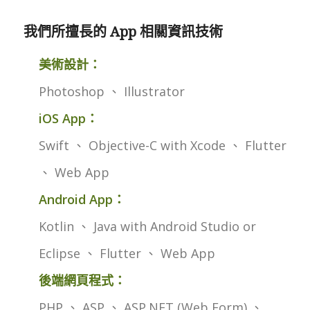
我們所擅長的 App 相關資訊技術
美術設計：
Photoshop 、 Illustrator
iOS App：
Swift 、 Objective-C with Xcode 、 Flutter
、 Web App
Android App：
Kotlin 、 Java with Android Studio or
Eclipse 、 Flutter 、 Web App
後端網頁程式：
PHP 、 ASP 、 ASP.NET (Web Form) 、