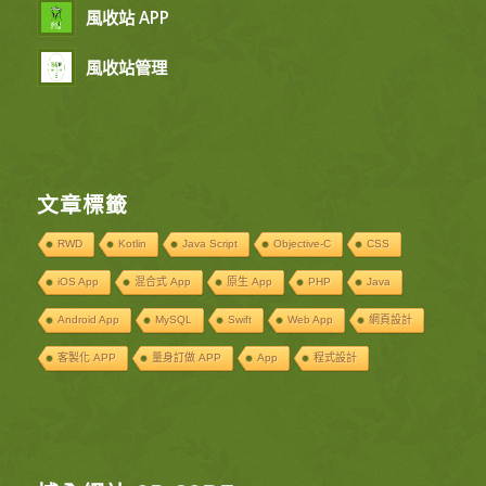
風收站 APP
風收站管理
文章標籤
RWD
Kotlin
Java Script
Objective-C
CSS
iOS App
混合式 App
原生 App
PHP
Java
Android App
MySQL
Swift
Web App
網頁設計
客製化 APP
量身訂做 APP
App
程式設計