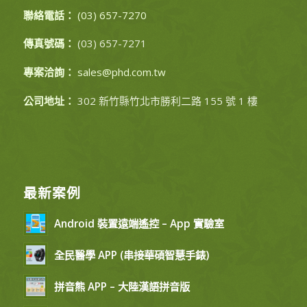
聯絡電話：
(03) 657-7270
傳真號碼：
(03) 657-7271
專案洽詢：
sales@phd.com.tw
公司地址：
302 新竹縣竹北市勝利二路 155 號 1 樓
最新案例
Android 裝置遠端遙控 – App 實驗室
全民醫學 APP (串接華碩智慧手錶)
拼音熊 APP – 大陸漢語拼音版