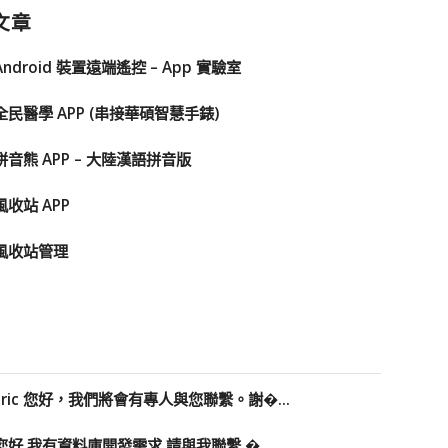
文章
Android 裝置遠端遙控 – App 實驗室
全民醫學 APP (串接華碩智慧手錶)
拼音熊 APP – 大陸漢語拼音版
風收站 APP
風收站管理
Eric 您好，我們將會有專人與您聯繫。謝�...
您好 我有資料庫開發需求 請與我聯繫 �...