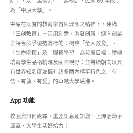
院」，以「篤信力行」為校訓，民國 69 年改制
為「中原大學」。
中原在既有的教育宗旨與理念之精神下，建構
「三創教育」－活用創意、激發創新、迎向創業
之特色競爭優勢為標的；揭櫫「全人教育」、
「生命關懷」及「服務學習」為發展目標；積極
培育學生品格精進及國際視野；並持續朝向以具
有世界知名度並擁有諸多國內標竿特色之「有
信、有望、有愛」的卓越大學邁進。
App 功能
校園資訊何處尋，重要訊息通知您，上課活動不
漏氣，大學生活好給力！