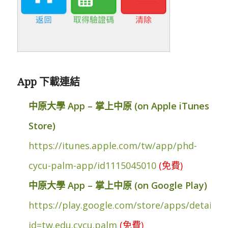
App 下載連結
中原大學 App – 掌上中原 (on Apple iTunes
Store)
https://itunes.apple.com/tw/app/phd-
cycu-palm-app/id1115045010
(免費)
中原大學 App – 掌上中原 (on Google Play)
https://play.google.com/store/apps/details?
id=tw.edu.cycu.palm
(免費)