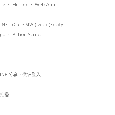
ipse 、 Flutter 、 Web App
NET (Core MVC) with (Entity
go 、 Action Script
 LINE 分享、微信登入
器推播