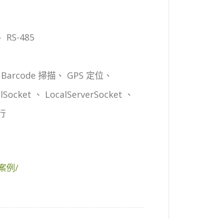
、 RS-485
 Barcode 掃描、 GPS 定位、
cket 、 LocalServerSocket 、
行
-案例/