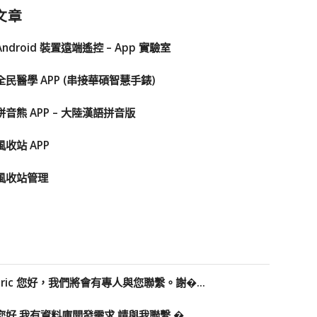
文章
Android 裝置遠端遙控 – App 實驗室
全民醫學 APP (串接華碩智慧手錶)
拼音熊 APP – 大陸漢語拼音版
風收站 APP
風收站管理
Eric 您好，我們將會有專人與您聯繫。謝�...
您好 我有資料庫開發需求 請與我聯繫 �...