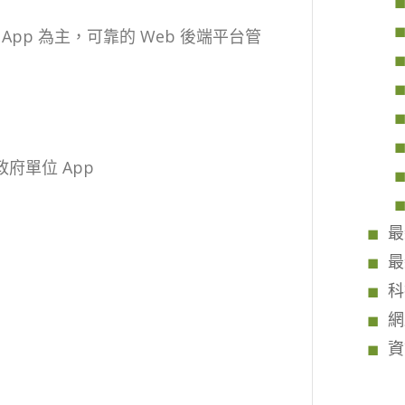
pp 為主，可靠的 Web 後端平台管
。
政府單位 App
最
最
科
網
資